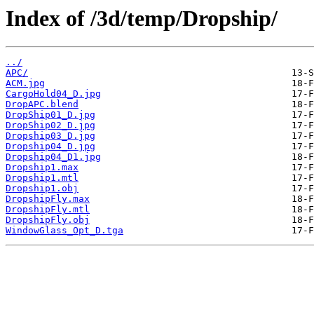
Index of /3d/temp/Dropship/
../
APC/
ACM.jpg
CargoHold04_D.jpg
DropAPC.blend
DropShip01_D.jpg
DropShip02_D.jpg
Dropship03_D.jpg
Dropship04_D.jpg
Dropship04_D1.jpg
Dropship1.max
Dropship1.mtl
Dropship1.obj
DropshipFly.max
DropshipFly.mtl
DropshipFly.obj
WindowGlass_Opt_D.tga